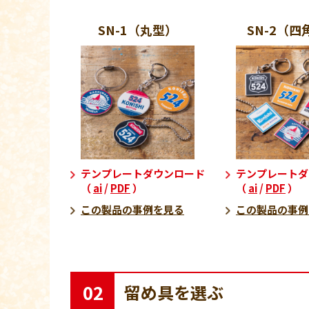
SN-1（丸型）
SN-2（四
テンプレートダウンロード
テンプレートダ
（
ai
/
PDF
）
（
ai
/
PDF
）
この製品の事例を見る
この製品の事例
02
留め具を選ぶ