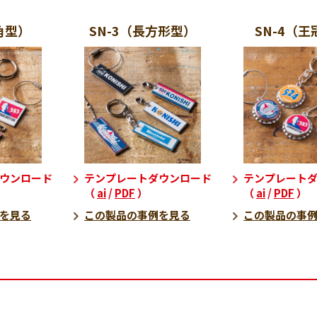
角型）
SN-3（長方形型）
SN-4（
ウンロード
テンプレートダウンロード
テンプレート
（
ai
/
PDF
）
（
ai
/
PDF
）
を見る
この製品の事例を見る
この製品の事