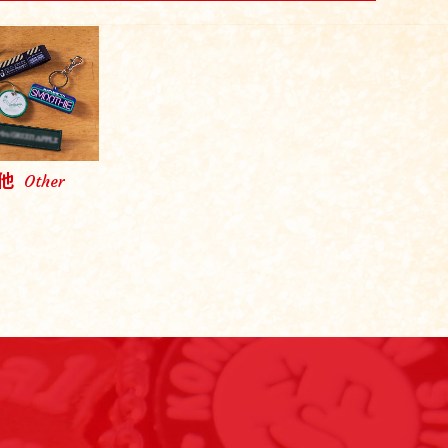
他
Other