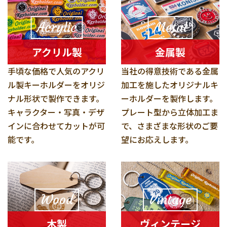
Acrylic
Metal
アクリル製
金属製
手頃な価格で人気のアクリ
当社の得意技術である金属
ル製キーホルダーをオリジ
加工を施したオリジナルキ
ナル形状で製作できます。
ーホルダーを製作します。
キャラクター・写真・デザ
プレート型から立体加工ま
インに合わせてカットが可
で、さまざまな形状のご要
能です。
望にお応えします。
Wood
Vintage
木製
ヴィンテージ