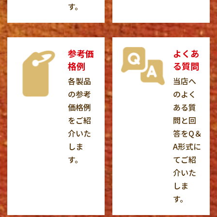
す。
参考価
よくあ
格例
る質問
各製品
当店へ
の参考
のよく
価格例
ある質
をご紹
問と回
介いた
答をQ＆
しま
A形式に
す。
てご紹
介いた
しま
す。