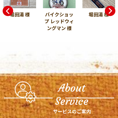
堀田湯 様
バイクショッ
堀田湯 様
プ レッドウィ
ングマン 様
About
Service
サービスのご案内