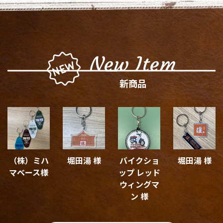
New Item
新商品
（株）ミハ
堀田湯 様
バイクショ
堀田湯 様
マベース様
ップ レッド
ウィングマ
ン 様