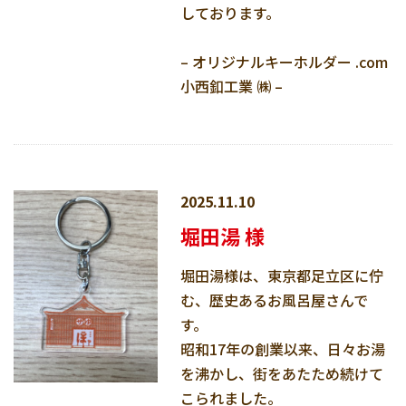
しております。
– オリジナルキーホルダー .com
小西釦工業 ㈱ –
2025.11.10
堀田湯 様
堀田湯様は、東京都足立区に佇
む、歴史あるお風呂屋さんで
す。
昭和17年の創業以来、日々お湯
を沸かし、街をあたため続けて
こられました。